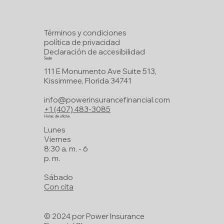
Servicios
Recursos
Contáctenos
Términos y condiciones
política de privacidad
Declaración de accesibilidad
Sede
111 E Monumento Ave Suite 513,
Kissimmee, Florida 34741
info@powerinsurancefinancial.com
+1 (407) 483-3085
Horas de oficina
Lunes
Viernes
8:30 a. m. - 6
p. m.
Sábado
Con cita
© 2024 por Power Insurance